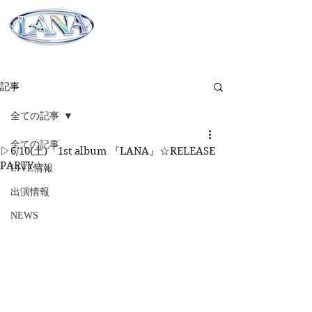
村上来渚 OFFICIAL WEBSITE 2025
記事
全ての記事
全ての記事
▷6/10(土)「1st album 『LANA』☆RELEASE
PARTY☆」
LIVE情報
出演情報
NEWS